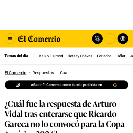
Temas del día
Keiko Fujimori
Betssy Chávez
Feriados
Dólar
J
El Comercio
·
Respuestas
·
Cual
Añadir El Comercio como fuente preferida en
¿Cuál fue la respuesta de Arturo
Vidal tras enterarse que Ricardo
Gareca no lo convocó para la Copa