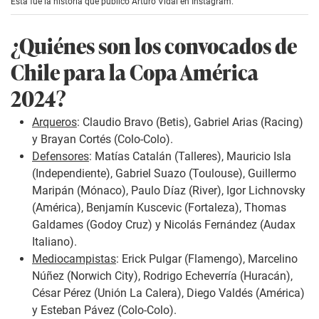
Esta fue la historia que publicó Arturo Vidal en Instagram.
¿Quiénes son los convocados de
Chile para la Copa América
2024?
Arqueros
: Claudio Bravo (Betis), Gabriel Arias (Racing)
y Brayan Cortés (Colo-Colo).
Defensores
: Matías Catalán (Talleres), Mauricio Isla
(Independiente), Gabriel Suazo (Toulouse), Guillermo
Maripán (Mónaco), Paulo Díaz (River), Igor Lichnovsky
(América), Benjamín Kuscevic (Fortaleza), Thomas
Galdames (Godoy Cruz) y Nicolás Fernández (Audax
Italiano).
Mediocampistas
: Erick Pulgar (Flamengo), Marcelino
Núñez (Norwich City), Rodrigo Echeverría (Huracán),
César Pérez (Unión La Calera), Diego Valdés (América)
y Esteban Pávez (Colo-Colo).