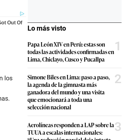
.
Lo más visto
1
Papa León XIV en Perú: estas son
todas las actividades confirmadas en
Lima, Chiclayo, Cusco y Pucallpa
2
Simone Biles en Lima: paso a paso,
n los
la agenda de la gimnasta más
ganadora del mundo y una visita
has.
que emocionará a toda una
selección nacional
3
Aerolíneas responden a LAP sobre la
TUUA a escalas internacionales:
“Una reducción parcial deja intacta