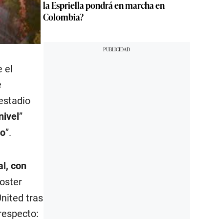
la Espriella pondrá en marcha en
Colombia?
 el
e
estadio
nivel
”
to
”.
l, con
oster
nited tras
respecto: