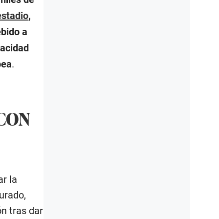
estadio
,
ebido a
pacidad
pea
.
 CON
ar la
urado,
n tras dar