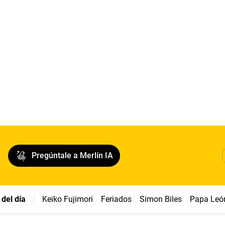
Pregúntale a Merlín IA
del día
Keiko Fujimori
Feriados
Simon Biles
Papa Leó