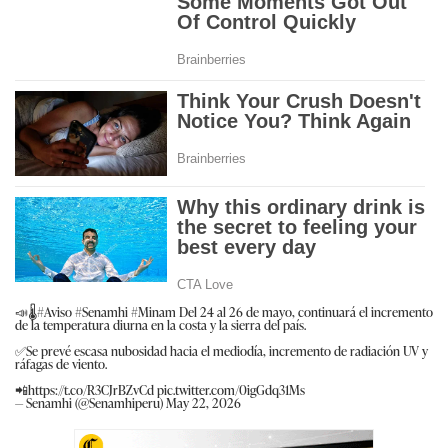
📣🌡️
#Aviso
#Senamhi
#Minam
Del 24 al 26 de mayo, continuará el incremento
de la temperatura diurna en la costa y la sierra del país.
✅Se prevé escasa nubosidad hacia el mediodía, incremento de radiación UV y
ráfagas de viento.
📲
https://t.co/R3CJrBZvCd
pic.twitter.com/0igGdq31Ms
— Senamhi (@Senamhiperu)
May 22, 2026