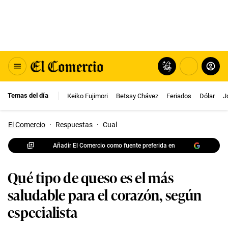
Temas del día
Keiko Fujimori
Betssy Chávez
Feriados
Dólar
J
El Comercio
·
Respuestas
·
Cual
Añadir El Comercio como fuente preferida en
Qué tipo de queso es el más
saludable para el corazón, según
especialista