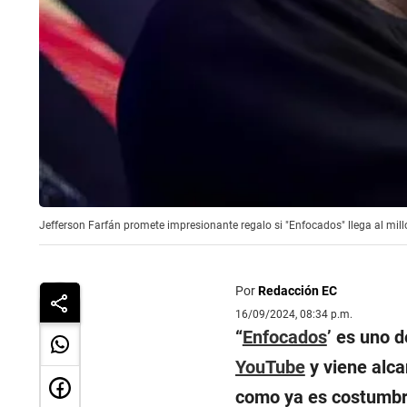
Jefferson Farfán promete impresionante regalo si "Enfocados" llega al mi
Por
Redacción EC
16/09/2024, 08:34 p.m.
“
Enfocados
’ es uno 
YouTube
y viene alc
como ya es costumb