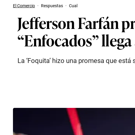
El Comercio
·
Respuestas
·
Cual
Jefferson Farfán p
“Enfocados” llega 
La ‘Foquita’ hizo una promesa que está