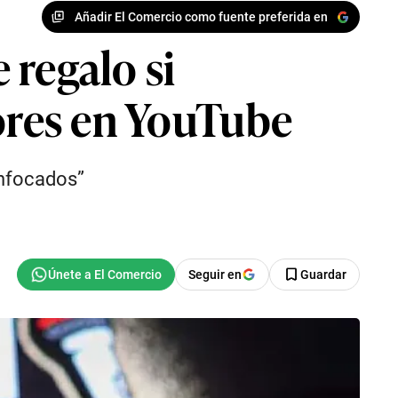
Añadir El Comercio como fuente preferida en
 regalo si
tores en YouTube
Enfocados”
Seguir en
Guardar