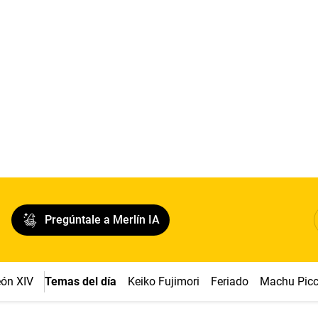
Pregúntale a Merlín IA
ón XIV
Temas del día
Keiko Fujimori
Feriado
Machu Pic