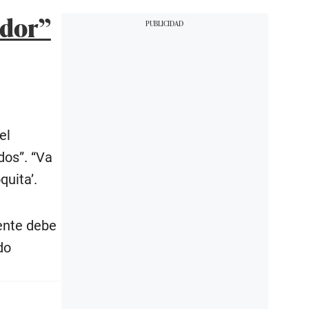
ador”
el
dos”. “Va
uita’.
ente debe
do