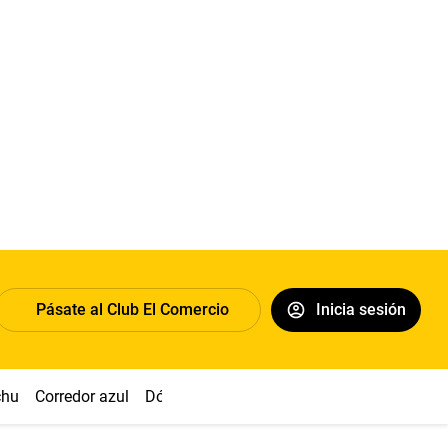
Pásate al Club El Comercio
Inicia sesión
chu
Corredor azul
Dólar
Congreso
Nasca
Acuña
Toled