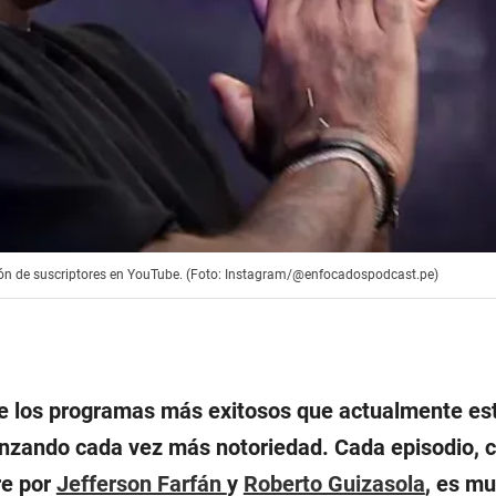
llón de suscriptores en YouTube. (Foto: Instagram/@enfocadospodcast.pe)
de los programas más exitosos que actualmente es
anzando cada vez más notoriedad. Cada episodio, 
re por
Jefferson Farfán
y
Roberto Guizasola
, es m