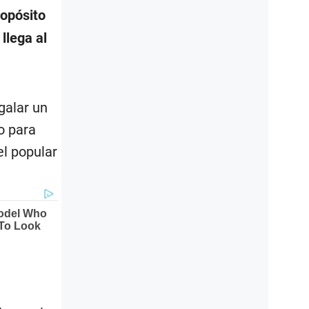
ropósito
llega al
galar un
o para
el popular