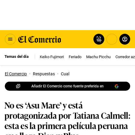
Temas del día
Keiko Fujimori
Feriado
Machu Picchu
Corredor az
El Comercio
·
Respuestas
·
Cual
Añadir El Comercio como fuente preferida en
No es ‘Asu Mare’ y está
protagonizada por Tatiana Calmell:
esta es la primera película peruana