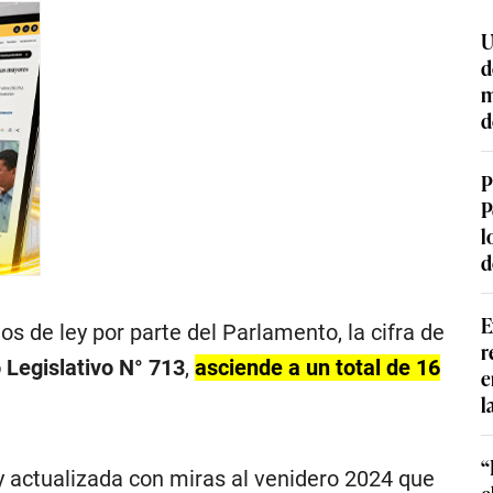
U
d
m
d
P
P
l
d
E
s de ley por parte del Parlamento, la cifra de
r
 Legislativo N° 713
,
asciende a un total de 16
e
l
“
 actualizada con miras al venidero 2024 que