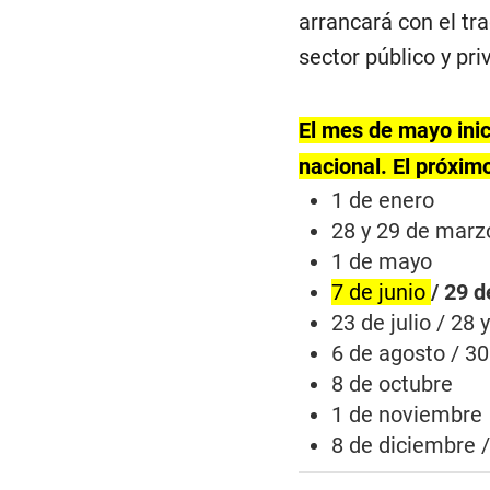
arrancará con el tr
sector público y pri
El mes de mayo inici
nacional. El próximo
1 de enero
28 y 29 de marz
1 de mayo
7 de junio
/ 29 d
23 de julio / 28 y
6 de agosto / 3
8 de octubre
1 de noviembre
8 de diciembre /