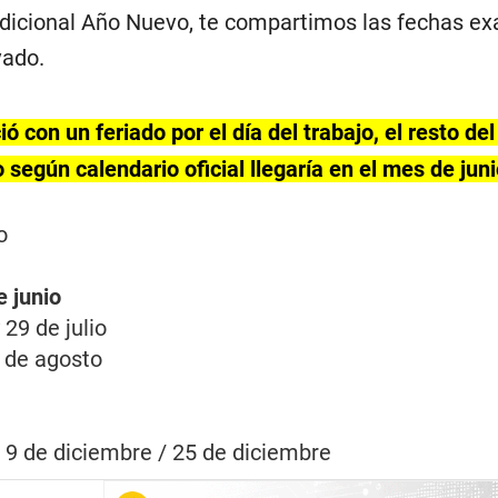
adicional Año Nuevo, te compartimos las fechas e
vado.
ó con un feriado por el día del trabajo, el resto de
 según calendario oficial llegaría en el mes de juni
o
e junio
 29 de julio
0 de agosto
 9 de diciembre / 25 de diciembre