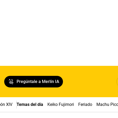
Pregúntale a Merlín IA
ón XIV
Temas del día
Keiko Fujimori
Feriado
Machu Pic