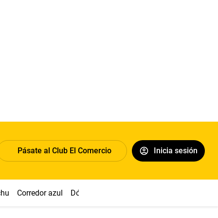
Pásate al Club El Comercio
Inicia sesión
chu
Corredor azul
Dólar
Congreso
Nasca
Acuña
Toled