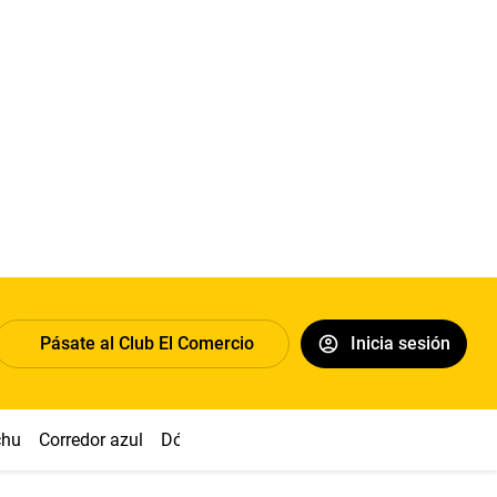
Pásate al Club El Comercio
Inicia sesión
chu
Corredor azul
Dólar
Congreso
Nasca
Acuña
Toled