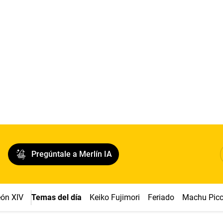
Pregúntale a Merlín IA
ón XIV
Temas del día
Keiko Fujimori
Feriado
Machu Pic