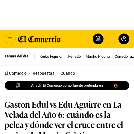
Temas del día
Keiko Fujimori
Feriado
Machu Picchu
Corredor az
El Comercio
·
Respuestas
·
Cuando
Añadir El Comercio como fuente preferida en
Gaston Edul vs Edu Aguirre en La
Velada del Año 6: cuándo es la
pelea y dónde ver el cruce entre el