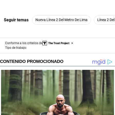
Seguir temas
Nueva Línea 2 Del Metro De Lima
Línea 2 De
Conforme a los criterios de
Tipo de trabajo: