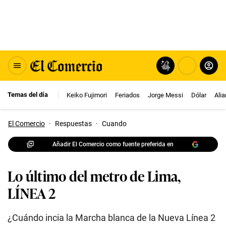
Temas del día
Keiko Fujimori
Feriados
Jorge Messi
Dólar
Ali
El Comercio
·
Respuestas
·
Cuando
Añadir El Comercio como fuente preferida en
Lo último del metro de Lima,
LÍNEA 2
¿Cuándo incia la Marcha blanca de la Nueva Línea 2