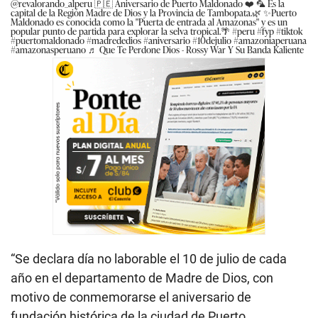
@revalorando_alperu
🇵🇪 Aniversario de Puerto Maldonado ❤️ 🦜 Es la
capital de la Región Madre de Dios y la Provincia de Tambopata.🌿 ✨Puerto
Maldonado es conocida como la "Puerta de entrada al Amazonas" y es un
popular punto de partida para explorar la selva tropical.🌴
#peru
#fyp
#tiktok
#puertomaldonado
#madrededios
#aniversario
#10dejulio
#amazoniaperuana
#amazonasperuano
♬ Que Te Perdone Dios - Rossy War Y Su Banda Kaliente
“Se declara día no laborable el 10 de julio de cada
año en el departamento de Madre de Dios, con
motivo de conmemorarse el aniversario de
fundación histórica de la ciudad de Puerto