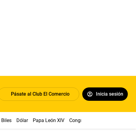
Pásate al Club El Comercio
Inicia sesión
Biles
Dólar
Papa León XIV
Congreso
Machu Picchu
Ab