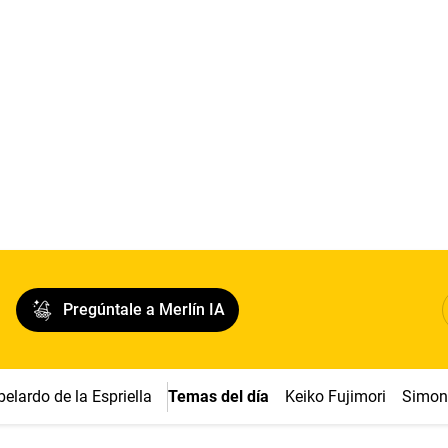
Pregúntale a Merlín IA
belardo de la Espriella
Temas del día
Keiko Fujimori
Simon 