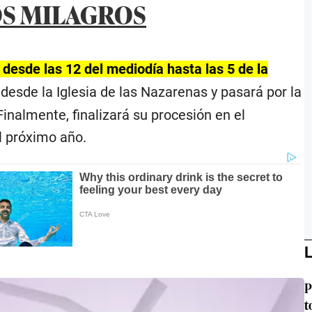
OS MILAGROS
desde las 12 del mediodía hasta las 5 de la
 desde la Iglesia de las Nazarenas y pasará por la
Finalmente, finalizará su procesión en el
l próximo año.
L
P
t