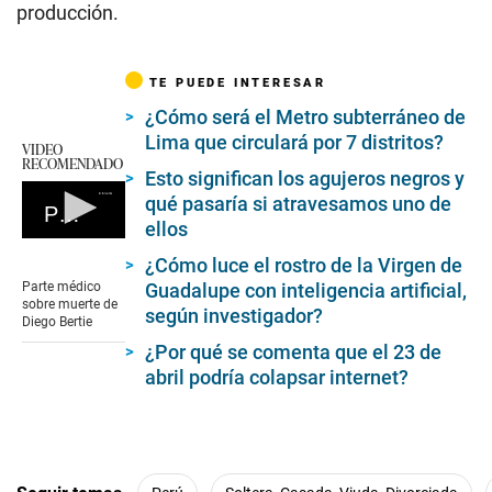
producción.
TE PUEDE INTERESAR
¿Cómo será el Metro subterráneo de
Lima que circulará por 7 distritos?
VIDEO
RECOMENDADO
Esto significan los agujeros negros y
qué pasaría si atravesamos uno de
Parte médico sobre muerte de Diego Bertie
ellos
0
seconds
¿Cómo luce el rostro de la Virgen de
of
Parte médico
Guadalupe con inteligencia artificial,
0
sobre muerte de
según investigador?
seconds
Diego Bertie
¿Por qué se comenta que el 23 de
abril podría colapsar internet?