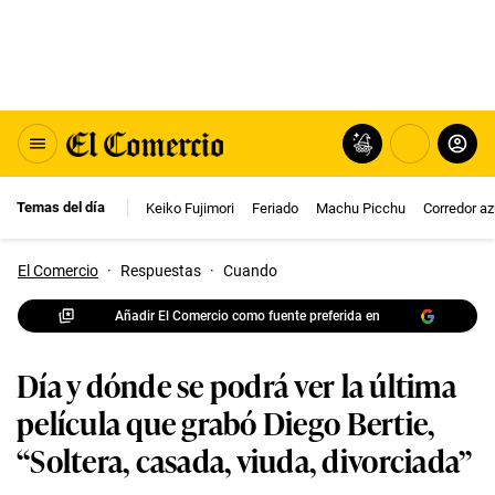
Temas del día
Keiko Fujimori
Feriado
Machu Picchu
Corredor az
El Comercio
·
Respuestas
·
Cuando
Añadir El Comercio como fuente preferida en
Día y dónde se podrá ver la última
película que grabó Diego Bertie,
“Soltera, casada, viuda, divorciada”