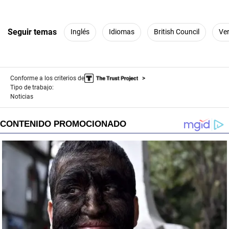
Seguir temas
Inglés
Idiomas
British Council
Ve
Conforme a los criterios de
Tipo de trabajo:
Noticias