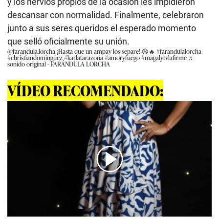
y los nervios propios de la ocasión les impidieron
descansar con normalidad. Finalmente, celebraron
junto a sus seres queridos el esperado momento
que selló oficialmente su unión.
@farandula.lorcha
¡Hasta que un ampay los separe! 😧🔥
#farandulalorcha
#christiandominguez
#karlatarazona
#amoryfuego
#magalytvlafirme
♬
sonido original - FARÁNDULA LORCHA
VÍDEO RECOMENDADO:
00:00
/
02:07