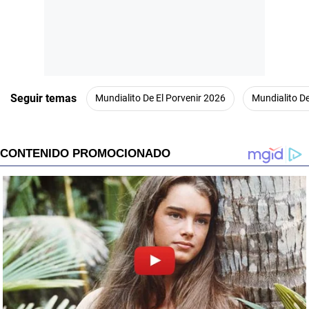
Seguir temas
Mundialito De El Porvenir 2026
Mundialito De