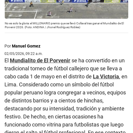
No es solo la gloria: el MILLONARIO premio que se llevó Collaval tras ganar el Mundialito de El
Porvenir 2026. (Foto: ANDINA / Jhonel Rodríguez Robles)
Por
Manuel Gomez
02/05/2026, 09:22 a.m.
El
Mundialito de El Porvenir
se ha convertido en un
tradicional torneo de fútbol callejero que se lleva a
cabo cada 1 de mayo en el distrito de
La Victoria
, en
Lima. Considerado como un símbolo del fútbol
popular peruano logra congregar a vecinos, equipos
de distintos barrios y a cientos de hinchas,
destacando por su intensidad, tradición y ambiente
festivo. De hecho, en ciertas ocasiones ha
funcionado como vitrina para futbolistas que luego
dieron el salto al fútbol profesional. En ese contexto,