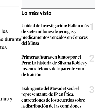
Lo más visto
1
Unidad de Investigación: Hallan más
de siete millones de jeringas y
 los
medicamentos vencidos en Cenares
ño durante
del Minsa
ntos
2
Primeras fisuras en Juntos por el
Perú: La historia de Silvana Robles y
los entretelones del aparente voto
de traición
3
Exdirigente del Movadef será el
representante de JP en Ética:
ria
s y
entretelones de los acuerdos sobre
la distribución de las comisiones