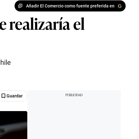
Añadir El Comercio como fuente preferida en
realizaría el
hile
Guardar