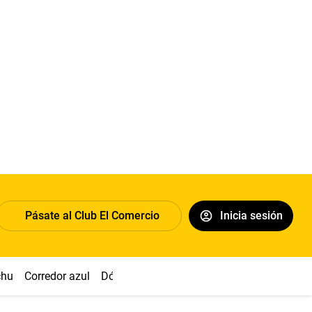
Pásate al Club El Comercio
Inicia sesión
chu
Corredor azul
Dólar
Congreso
Nasca
Acuña
Toled