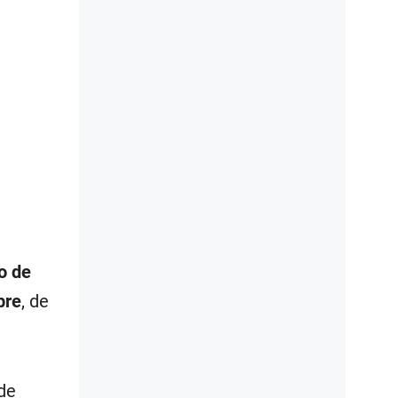
o de
bre
, de
de