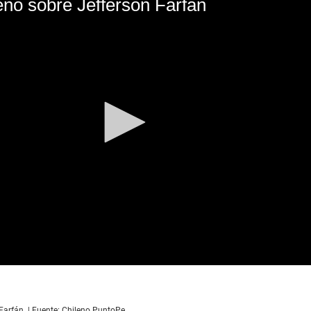
leno sobre Jefferson Farfán
 Farfán. | Fuente: Chileno PuntoPe