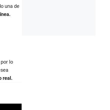
do una de
ínea.
, por lo
esea
 real.