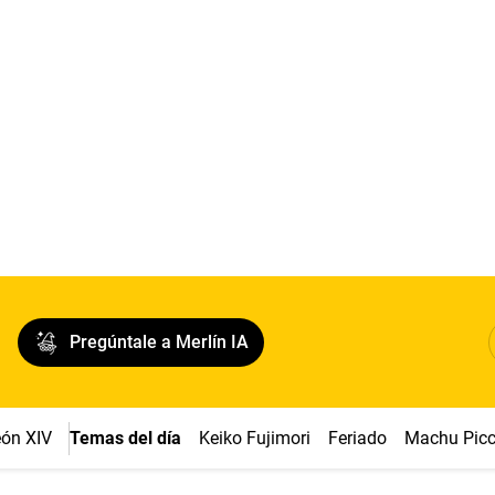
Pregúntale a Merlín IA
ón XIV
Temas del día
Keiko Fujimori
Feriado
Machu Pic