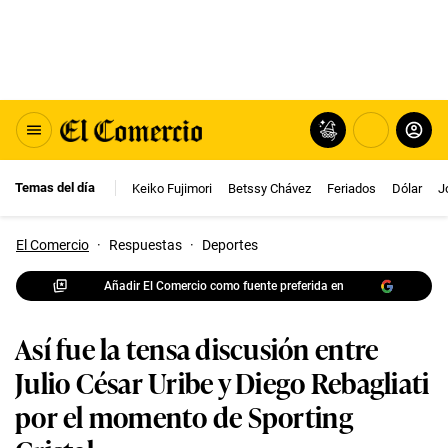
Temas del día
Keiko Fujimori
Betssy Chávez
Feriados
Dólar
J
El Comercio
·
Respuestas
·
Deportes
Añadir El Comercio como fuente preferida en
Así fue la tensa discusión entre
Julio César Uribe y Diego Rebagliati
por el momento de Sporting