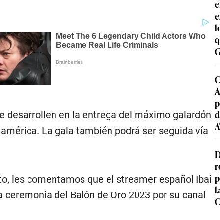
e
e
l
q
G
C
A
p
d
 se desarrollen en la entrega del máximo galardón
A
udamérica. La gala también podrá ser seguida vía
D
r
p
to, les comentamos que el streamer español Ibai
l
la ceremonia del Balón de Oro 2023 por su canal
C