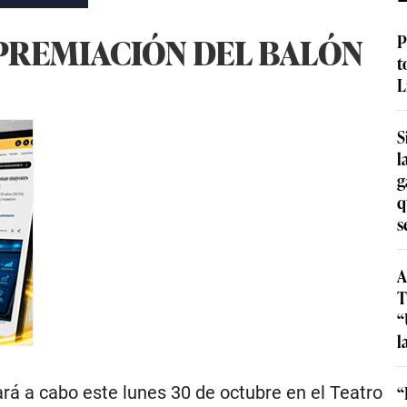
 PREMIACIÓN DEL BALÓN
P
t
L
S
l
g
q
s
A
T
“
l
“
rá a cabo este lunes 30 de octubre en el Teatro