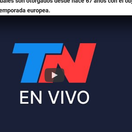
cuales son otorgados desde hace 67 años con el ob
 temporada europea.
Play