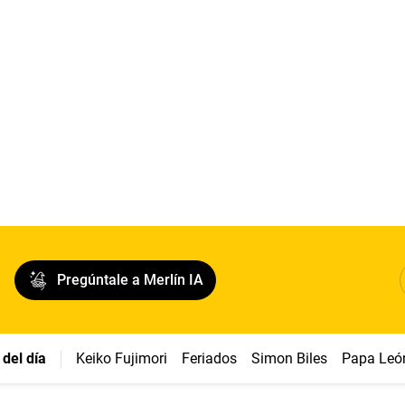
Pregúntale a Merlín IA
del día
Keiko Fujimori
Feriados
Simon Biles
Papa Leó