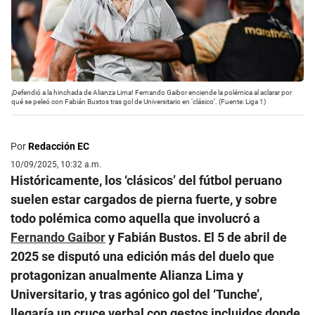
¡Defendió a la hinchada de Alianza Lima! Fernando Gaibor enciende la polémica al aclarar por
qué se peleó con Fabián Bustos tras gol de Universitario en ‘clásico’. (Fuente: Liga 1)
Por
Redacción EC
10/09/2025, 10:32 a.m.
Históricamente, los ‘clásicos’ del fútbol peruano
suelen estar cargados de pierna fuerte, y sobre
todo polémica como aquella que involucró a
Fernando Gaibor
y Fabián Bustos. El 5 de abril de
2025 se disputó una edición más del duelo que
protagonizan anualmente Alianza Lima y
Universitario, y tras agónico gol del ‘Tunche’,
llegaría un cruce verbal con gestos incluidos donde