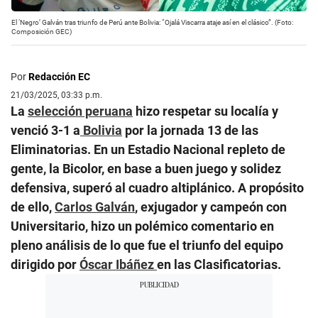
El ‘Negro’ Galván tras triunfo de Perú ante Bolivia: “Ojalá Viscarra ataje así en el clásico”. (Foto:
Composición GEC)
Por
Redacción EC
21/03/2025, 03:33 p.m.
La
selección peruana
hizo respetar su localía y
venció 3-1 a
Bolivia
por la jornada 13 de las
Eliminatorias. En un Estadio Nacional repleto de
gente, la Bicolor, en base a buen juego y solidez
defensiva, superó al cuadro altiplánico. A propósito
de ello,
Carlos Galván
, exjugador y campeón con
Universitario, hizo un polémico comentario en
pleno análisis de lo que fue el triunfo del equipo
dirigido por
Óscar Ibáñez
en las Clasificatorias.