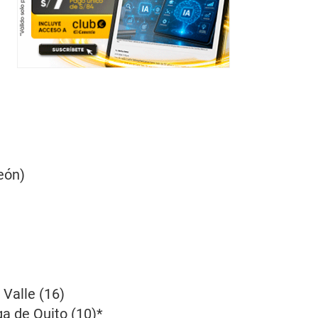
eón)
 Valle (16)
ga de Quito (10)*