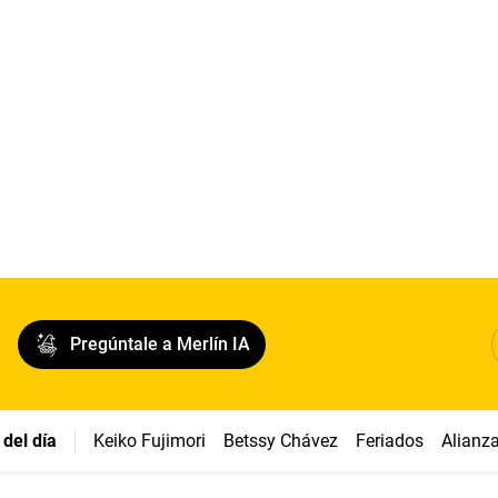
Pregúntale a Merlín IA
del día
Keiko Fujimori
Betssy Chávez
Feriados
Alianz