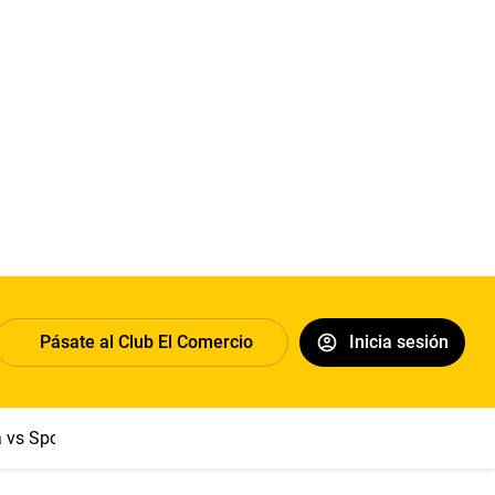
Pásate al Club El Comercio
Inicia sesión
a vs Sport Boys
Jorge Messi
Dólar
Papa León XIV
Congre