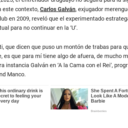
 este contexto,
Carlos Galván
, exjugador merengu
ub en 2009, reveló que el experimentado estrateg
ual para no continuar en la ‘U’.
ati, que dicen que puso un montón de trabas para q
te, es que para mí tiene algo de afuera, de mucho 
era instancia Galván en ‘A la Cama con el Rei’, pro
ond Manco.