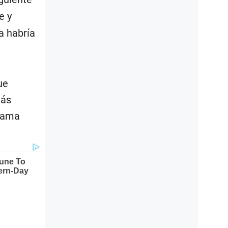
e y
a habría
ue
más
grama