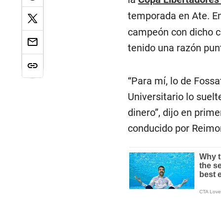
temporada en Ate. En
campeón con dicho cl
tenido una razón punt
“Para mí, lo de Foss
Universitario lo suel
dinero”, dijo en prim
conducido por Reim