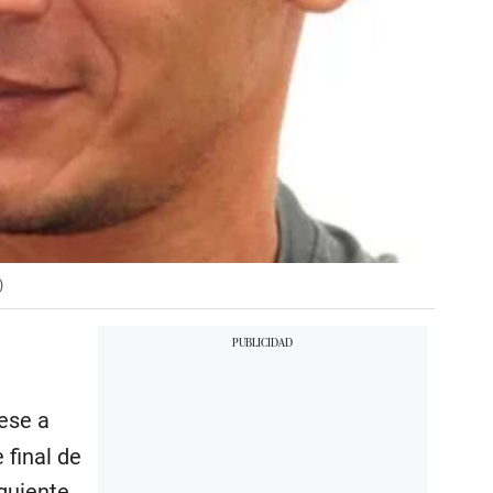
)
ese a
 final de
iguiente