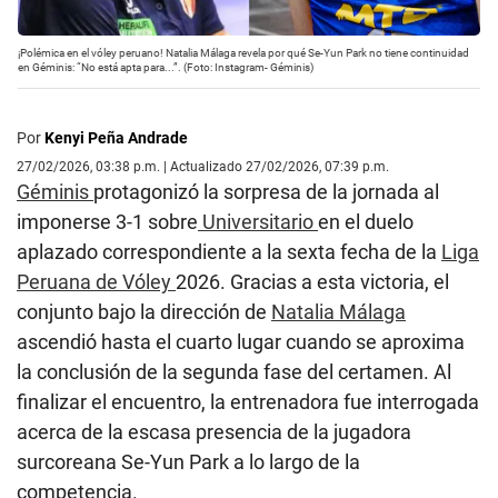
¡Polémica en el vóley peruano! Natalia Málaga revela por qué Se-Yun Park no tiene continuidad
en Géminis: “No está apta para...”. (Foto: Instagram- Géminis)
Por
Kenyi Peña Andrade
27/02/2026, 03:38 p.m. | Actualizado 27/02/2026, 07:39 p.m.
Géminis
protagonizó la sorpresa de la jornada al
imponerse 3-1 sobre
Universitario
en el duelo
aplazado correspondiente a la sexta fecha de la
Liga
Peruana de Vóley
2026. Gracias a esta victoria, el
conjunto bajo la dirección de
Natalia Málaga
ascendió hasta el cuarto lugar cuando se aproxima
la conclusión de la segunda fase del certamen. Al
finalizar el encuentro, la entrenadora fue interrogada
acerca de la escasa presencia de la jugadora
surcoreana Se-Yun Park a lo largo de la
competencia.