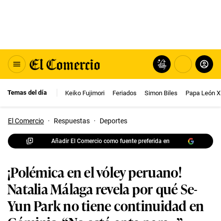
Temas del día
Keiko Fujimori
Feriados
Simon Biles
Papa León X
El Comercio
·
Respuestas
·
Deportes
Añadir El Comercio como fuente preferida en
¡Polémica en el vóley peruano!
Natalia Málaga revela por qué Se-
Yun Park no tiene continuidad en