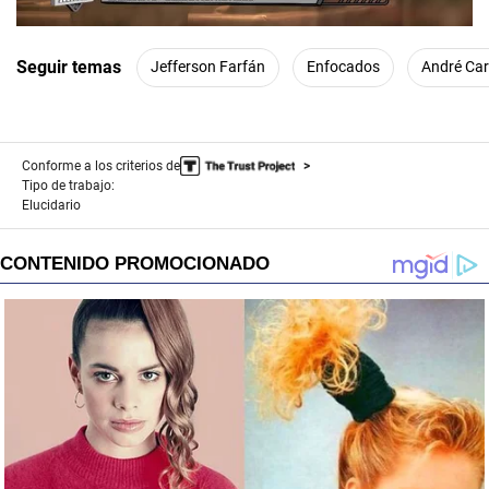
00:00
/
01:42
Seguir temas
Jefferson Farfán
Enfocados
André Carr
Conforme a los criterios de
Tipo de trabajo:
Elucidario