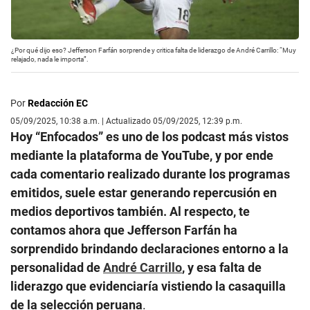
¿Por qué dijo eso? Jefferson Farfán sorprende y critica falta de liderazgo de André Carrillo: “Muy
relajado, nada le importa”.
Por
Redacción EC
05/09/2025, 10:38 a.m. | Actualizado 05/09/2025, 12:39 p.m.
Hoy “Enfocados” es uno de los podcast más vistos
mediante la plataforma de YouTube, y por ende
cada comentario realizado durante los programas
emitidos, suele estar generando repercusión en
medios deportivos también. Al respecto, te
contamos ahora que Jefferson Farfán ha
sorprendido brindando declaraciones entorno a la
personalidad de
André Carrillo
, y esa falta de
liderazgo que evidenciaría vistiendo la casaquilla
de la selección peruana
.