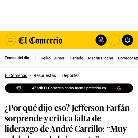
Temas del día
Keiko Fujimori
Feriado
Machu Picchu
Corredor az
El Comercio
·
Respuestas
·
Deportes
Añadir El Comercio como fuente preferida en
¿Por qué dijo eso? Jefferson Farfán
sorprende y critica falta de
liderazgo de André Carrillo: “Muy