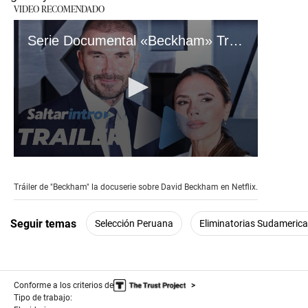
VIDEO RECOMENDADO
Serie Documental «Beckham» Tráiler Oficial Netflix
0
seconds
of
Tráiler de "Beckham" la docuserie sobre David Beckham en Netflix.
2
minutes,
43
Seguir temas
Selección Peruana
Eliminatorias Sudameric
seconds
Conforme a los criterios de
Tipo de trabajo: