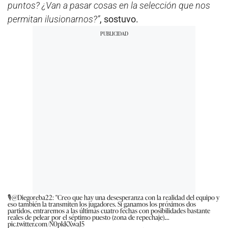
puntos? ¿Van a pasar cosas en la selección que nos
permitan ilusionarnos?”
, sostuvo.
🎙
@Diegoreba22
: "Creo que hay una desesperanza con la realidad del equipo y
eso también la transmiten los jugadores. Si ganamos los próximos dos
partidos, entraremos a las últimas cuatro fechas con posibilidades bastante
reales de pelear por el séptimo puesto (zona de repechaje).…
pic.twitter.com/N0pkKXwaJ5