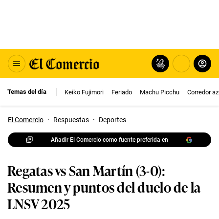
Temas del día
Keiko Fujimori
Feriado
Machu Picchu
Corredor az
El Comercio
·
Respuestas
·
Deportes
Añadir El Comercio como fuente preferida en
Regatas vs San Martín (3-0):
Resumen y puntos del duelo de la
LNSV 2025