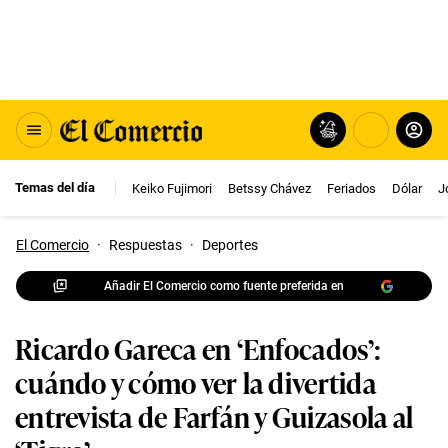
Temas del día
Keiko Fujimori
Betssy Chávez
Feriados
Dólar
J
El Comercio
·
Respuestas
·
Deportes
Añadir El Comercio como fuente preferida en
Ricardo Gareca en ‘Enfocados’:
cuándo y cómo ver la divertida
entrevista de Farfán y Guizasola al