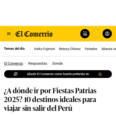
Temas del día
Keiko Fujimori
Betssy Chávez
Feriados
Alianza v
El Comercio
·
Respuestas
·
Donde
Añadir El Comercio como fuente preferida en
¿A dónde ir por Fiestas Patrias
2025? 10 destinos ideales para
viajar sin salir del Perú