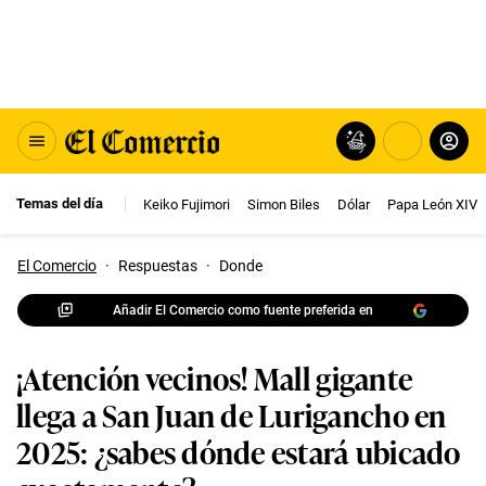
Temas del día
Keiko Fujimori
Simon Biles
Dólar
Papa León XIV
El Comercio
·
Respuestas
·
Donde
Añadir El Comercio como fuente preferida en
¡Atención vecinos! Mall gigante
llega a San Juan de Lurigancho en
2025: ¿sabes dónde estará ubicado