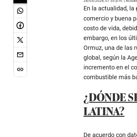
26/05/2026, 07:53 p.m. | Actua
En la actualidad, la
comercio y buena pa
costo de vida, debid
embargo, en los últ
Ormuz, una de las r
global, según la Ag
incremento en el co
combustible más bar
¿DÓNDE SE
LATINA?
De acuerdo con dato