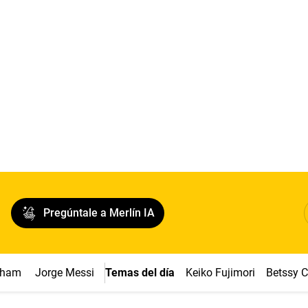
Pregúntale a Merlín IA
ngham
Jorge Messi
Temas del día
Keiko Fujimori
Betssy 