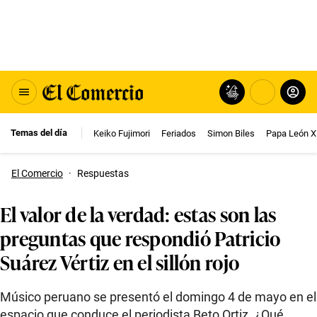
Temas del día
Keiko Fujimori
Feriados
Simon Biles
Papa León X
El Comercio
·
Respuestas
El valor de la verdad: estas son las
preguntas que respondió Patricio
Suárez Vértiz en el sillón rojo
Músico peruano se presentó el domingo 4 de mayo en el
espacio que conduce el periodista Beto Ortiz. ¿Qué