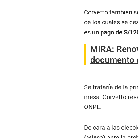
Corvetto también se
de los cuales se de
es
un pago de S/12
MIRA:
Renov
documento d
Se trataría de la 
mesa. Corvetto resa
ONPE.
De cara a las elecc
(Minsa)
ante la pro