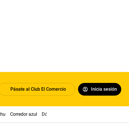
Pásate al Club El Comercio
Inicia sesión
chu
Corredor azul
Dólar
Congreso
Nasca
Acuña
Toled