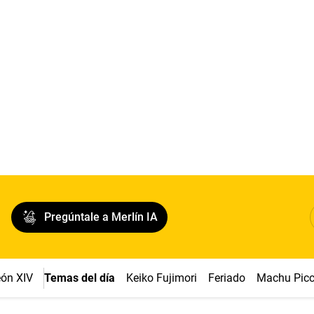
Pregúntale a Merlín IA
ón XIV
Temas del día
Keiko Fujimori
Feriado
Machu Pic