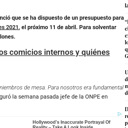
l
unció que se ha dispuesto de un presupuesto para
“
es 2021
, el próximo 11 de abril. Para solventar
e
e
lones.
l
q
os comicios internos y quiénes
G
U
d
m
ra miembros de mesa. Para nosotros era fundamental
d
eguró la semana pasada jefe de la ONPE en
D
r
p