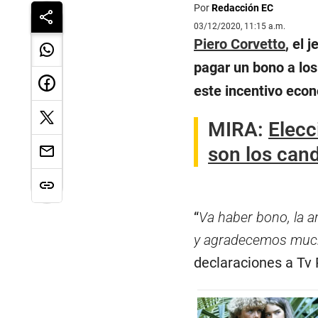
Por
Redacción EC
03/12/2020, 11:15 a.m.
Piero Corvetto
, el 
pagar un bono a lo
este incentivo econ
MIRA:
Elecc
son los cand
“
Va haber bono, la a
y agradecemos muchí
declaraciones a Tv 