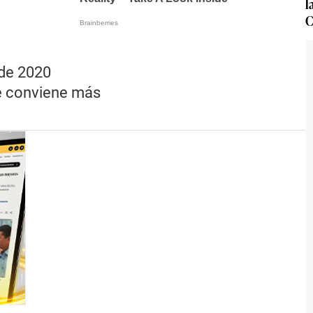
l
C
 de 2020
e conviene más