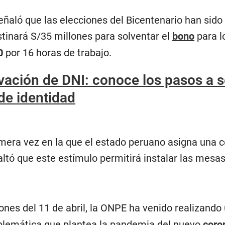
ñaló que las elecciones del Bicentenario han sid
stinará S/35 millones para solventar el
bono
para 
0
por 16 horas de trabajo.
ación de DNI: conoce los pasos a s
e identidad
primera vez en la que el estado peruano asigna u
ltó que este estímulo permitirá instalar las mesas
iones del 11 de abril, la ONPE ha venido realizando
blemática que plantea la pandemia del nuevo
coro