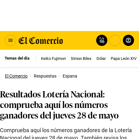
Temas del día
Keiko Fujimori
Simon Biles
Dólar
Papa León XIV
El Comercio
·
Respuestas
·
Espana
Resultados Lotería Nacional:
comprueba aquí los números
ganadores del jueves 28 de mayo
Comprueba aquí los números ganadores de la Lotería
Nacional del jueves 28 de mayo. También revisa los