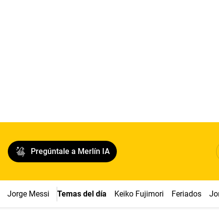
Pregúntale a Merlín IA
Jorge Messi
Temas del día
Keiko Fujimori
Feriados
Jo