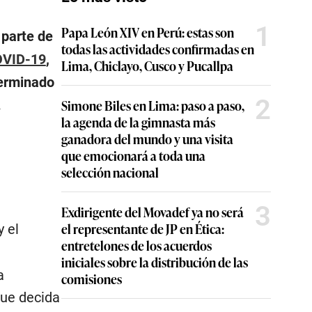
1
Papa León XIV en Perú: estas son
 parte de
todas las actividades confirmadas en
VID-19
,
Lima, Chiclayo, Cusco y Pucallpa
terminado
2
Simone Biles en Lima: paso a paso,
.
la agenda de la gimnasta más
ganadora del mundo y una visita
que emocionará a toda una
selección nacional
3
Exdirigente del Movadef ya no será
el representante de JP en Ética:
y el
entretelones de los acuerdos
iniciales sobre la distribución de las
a
comisiones
que decida