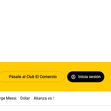
Pásate al Club El Comercio
Inicia sesión
rge Messi
Dólar
Alianza vs Sport Boys
Papa León XIV
Co