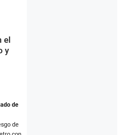
 el
o y
tado de
iesgo de
etro con