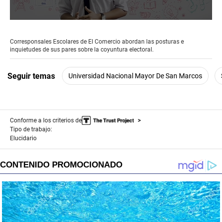
0
seconds
of
Corresponsales Escolares de El Comercio abordan las posturas e
10
inquietudes de sus pares sobre la coyuntura electoral.
minutes,
44
seconds
Seguir temas
Universidad Nacional Mayor De San Marcos
Conforme a los criterios de
Tipo de trabajo:
Elucidario