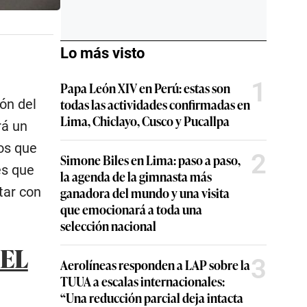
Lo más visto
1
Papa León XIV en Perú: estas son
todas las actividades confirmadas en
ón del
Lima, Chiclayo, Cusco y Pucallpa
rá un
os que
2
Simone Biles en Lima: paso a paso,
es que
la agenda de la gimnasta más
ganadora del mundo y una visita
tar con
que emocionará a toda una
selección nacional
 EL
3
Aerolíneas responden a LAP sobre la
TUUA a escalas internacionales:
“Una reducción parcial deja intacta