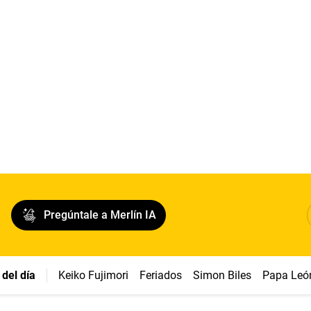
Pregúntale a Merlín IA
del día
Keiko Fujimori
Feriados
Simon Biles
Papa Leó