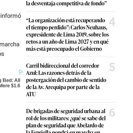
la desventaja competitiva de fondo”
 informó
4
“La organización está recuperando
el tiempo perdido”: Carlos Neuhaus,
expresidente de Lima 2019, sobre los
.
retos a un año de Lima 2027 y en qué
n marcha
más está preocupado el Gobierno
os
5
Carril bidireccional del corredor
Azul: Las razones detrás de la
postergación del cambio de sentido
de la Av. Arequipa por parte de la
ATU
6
De brigadas de seguridad urbana al
rol de los militares: ¿qué se sabe del
plan de seguridad que Abelardo de
la Espriella pondrá en marcha en