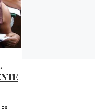
L
ENTE
o de