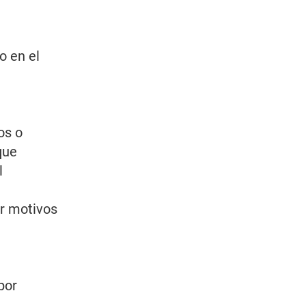
o en el
os o
que
l
or motivos
por