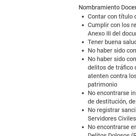
Nombramiento Docent
Contar con título
Cumplir con los r
Anexo III del do
Tener buena salud
No haber sido con
No haber sido con
delitos de tráfico
atenten contra lo
patrimonio
No encontrarse inh
de destitución, de
No registrar sanc
Servidores Civile
No encontrarse en
Delitos Dolosos (