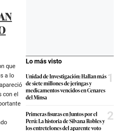
IAN
O
Lo más visto
on que
1
s a lo
Unidad de Investigación: Hallan más
de siete millones de jeringas y
eapareció
medicamentos vencidos en Cenares
 con el
del Minsa
portante
2
Primeras fisuras en Juntos por el
Perú: La historia de Silvana Robles y
ndo
los entretelones del aparente voto