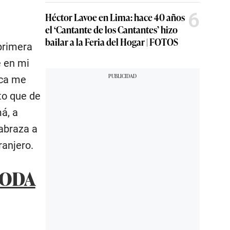
6
Héctor Lavoe en Lima: hace 40 años
el ‘Cantante de los Cantantes’ hizo
bailar a la Feria del Hogar | FOTOS
primera
e en mi
nca me
to que de
á, a
abraza a
ranjero.
BODA