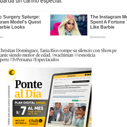
uarda un cariño especial.
 Christian Domínguez, Tania Ríos rompe su silencio con Show.pe
ntante siendo menor de edad. #wachiman ##esnoticia
speru #TvPeruana #Espectaculos