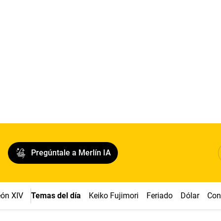
Pregúntale a Merlín IA
ón XIV
Temas del día
Keiko Fujimori
Feriado
Dólar
Con