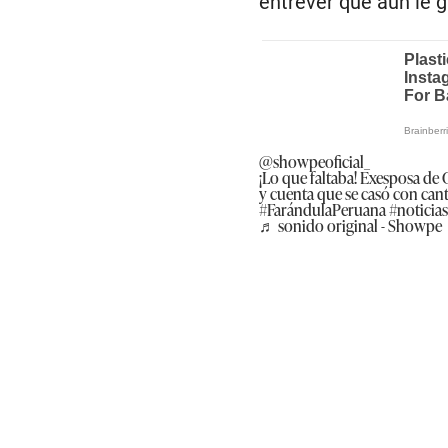
entrever que aún le g
@showpeoficial_
¡Lo que faltaba! Exesposa de
y cuenta que se casó con ca
#FarándulaPeruana #noticia
♬ sonido original - Showpe