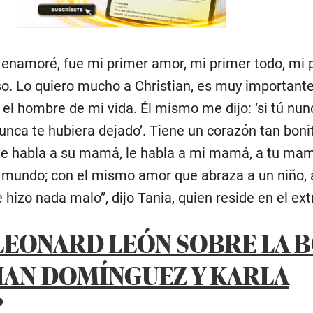
enamoré, fue mi primer amor, mi primer todo, mi 
eso. Lo quiero mucho a Christian, es muy important
, el hombre de mi vida. Él mismo me dijo: ‘si tú nu
unca te hubiera dejado’. Tiene un corazón tan boni
le habla a su mamá, le habla a mi mamá, a tu mam
 mundo; con el mismo amor que abraza a un niño, 
 hizo nada malo”, dijo Tania, quien reside en el ext
 LEONARD LEÓN SOBRE LA 
IAN DOMÍNGUEZ Y KARLA
?