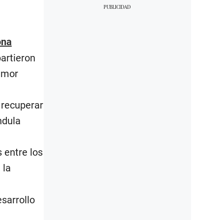
ona
artieron
 amor
 recuperar
ndula
 entre los
 la
esarrollo