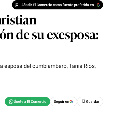
Añadir El Comercio como fuente preferida en
ristian
ón de su exesposa:
era esposa del cumbiambero, Tania Ríos,
Seguir en
Guardar