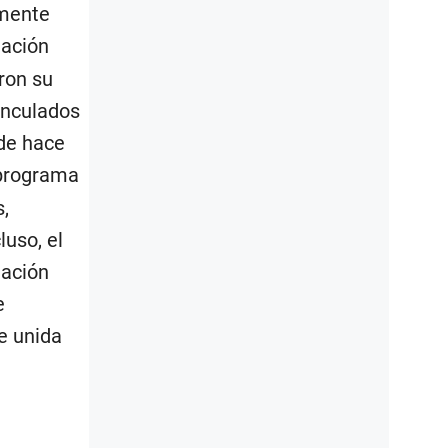
lmente
lación
ron su
inculados
sde hace
 programa
,
uso, el
uación
e
e unida