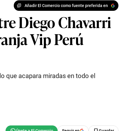
Añadir El Comercio como fuente preferida en
ntre Diego Chavarri
ranja Vip Perú
 lo que acapara miradas en todo el
Seguir en
Guardar