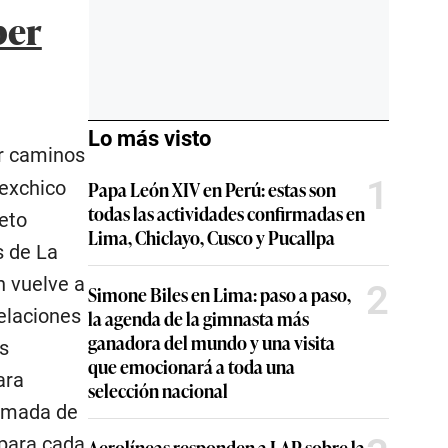
ber
Lo más visto
r caminos
1
 exchico
Papa León XIV en Perú: estas son
todas las actividades confirmadas en
eto
Lima, Chiclayo, Cusco y Pucallpa
s de La
n vuelve a
2
Simone Biles en Lima: paso a paso,
velaciones
la agenda de la gimnasta más
ganadora del mundo y una visita
os
que emocionará a toda una
ara
selección nacional
tomada de
para cada
Aerolíneas responden a LAP sobre la