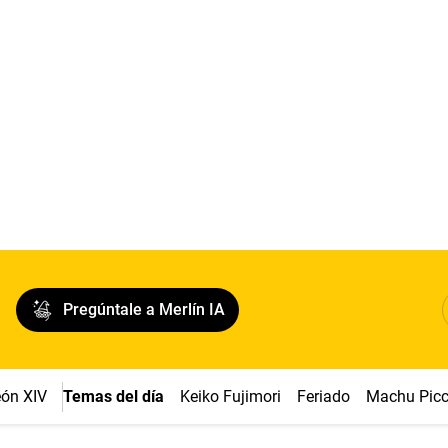
Pregúntale a Merlín IA
ón XIV
Temas del día
Keiko Fujimori
Feriado
Machu Pic