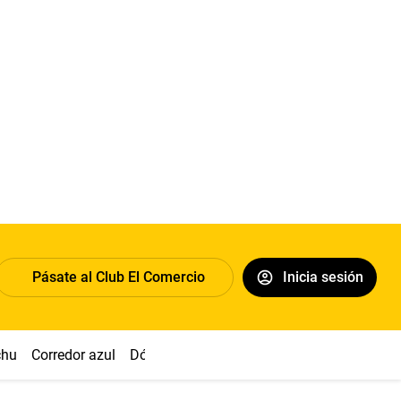
Pásate al Club El Comercio
Inicia sesión
chu
Corredor azul
Dólar
Congreso
Nasca
Acuña
Toled