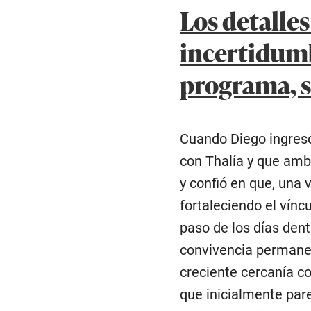
Los detalles
incertidumb
programa, si
Cuando Diego ingresó 
con Thalía y que ambo
y confió en que, una 
fortaleciendo el vínc
paso de los días den
convivencia permanen
creciente cercanía c
que inicialmente par