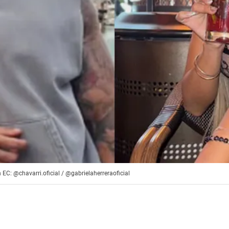
 EC: @chavarri.oficial / @gabrielaherreraoficial