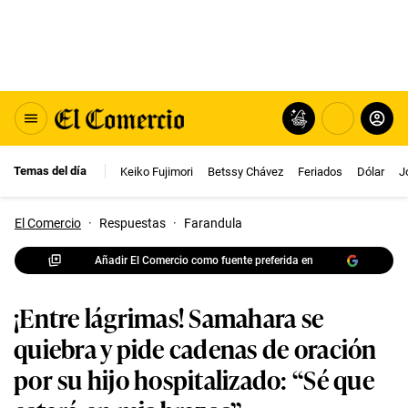
Temas del día
Keiko Fujimori
Betssy Chávez
Feriados
Dólar
J
El Comercio
·
Respuestas
·
Farandula
Añadir El Comercio como fuente preferida en
¡Entre lágrimas! Samahara se
quiebra y pide cadenas de oración
por su hijo hospitalizado: “Sé que