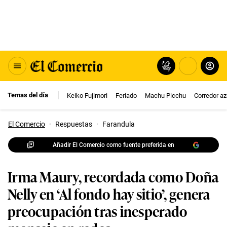
Temas del día
Keiko Fujimori
Feriado
Machu Picchu
Corredor az
El Comercio
·
Respuestas
·
Farandula
Añadir El Comercio como fuente preferida en
Irma Maury, recordada como Doña
Nelly en ‘Al fondo hay sitio’, genera
preocupación tras inesperado