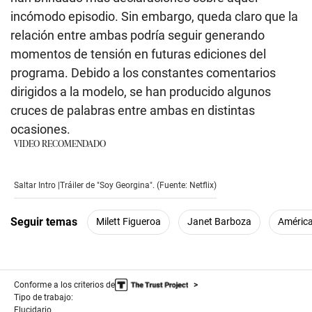
incómodo episodio. Sin embargo, queda claro que la
relación entre ambas podría seguir generando
momentos de tensión en futuras ediciones del
programa. Debido a los constantes comentarios
dirigidos a la modelo, se han producido algunos
cruces de palabras entre ambas en distintas
ocasiones.
VIDEO RECOMENDADO
Saltar Intro |Tráiler de "Soy Georgina". (Fuente: Netflix)
Seguir temas
Milett Figueroa
Janet Barboza
Améric
Conforme a los criterios de
Tipo de trabajo:
Elucidario