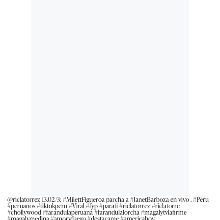
@riclatorrez
13.02/3:
#MilettFigueroa
parcha a
#JanetBarboza
en vivo .
#Peru
#peruanos
#tiktokperu
#Viral
#fyp
#parati
#riclatorrez
#riclatorre
#chollywood
#farandulaperuana
#farandulalorcha
#magalytvlafirme
#magalymedina
#amoryfuego
#destacame
#americahoy