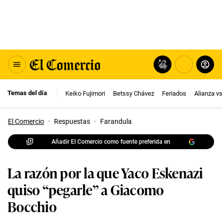
Temas del día
Keiko Fujimori
Betssy Chávez
Feriados
Alianza v
El Comercio
·
Respuestas
·
Farandula
Añadir El Comercio como fuente preferida en
La razón por la que Yaco Eskenazi
quiso “pegarle” a Giacomo
Bocchio