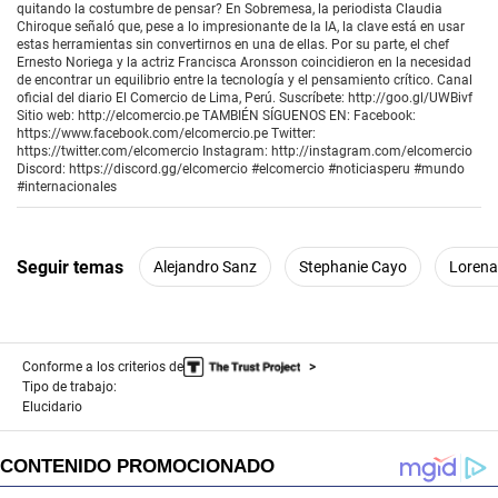
quitando la costumbre de pensar? En Sobremesa, la periodista Claudia
Chiroque señaló que, pese a lo impresionante de la IA, la clave está en usar
estas herramientas sin convertirnos en una de ellas. Por su parte, el chef
Ernesto Noriega y la actriz Francisca Aronsson coincidieron en la necesidad
de encontrar un equilibrio entre la tecnología y el pensamiento crítico. Canal
oficial del diario El Comercio de Lima, Perú. Suscríbete: http://goo.gl/UWBivf
Sitio web: http://elcomercio.pe TAMBIÉN SÍGUENOS EN: Facebook:
https://www.facebook.com/elcomercio.pe Twitter:
https://twitter.com/elcomercio Instagram: http://instagram.com/elcomercio
Discord: https://discord.gg/elcomercio #elcomercio #noticiasperu #mundo
#internacionales
Seguir temas
Alejandro Sanz
Stephanie Cayo
Lorena
Conforme a los criterios de
Tipo de trabajo:
Elucidario