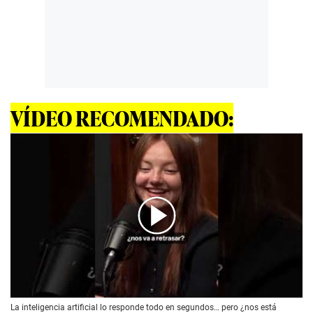
VÍDEO RECOMENDADO:
00:00
/
02:10
La inteligencia artificial lo responde todo en segundos… pero ¿nos está