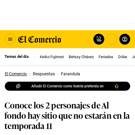
Temas del día
Keiko Fujimori
Betssy Chávez
Feriados
Dólar
J
El Comercio
·
Respuestas
·
Farandula
Añadir El Comercio como fuente preferida en
Conoce los 2 personajes de Al
fondo hay sitio que no estarán en la
temporada 11