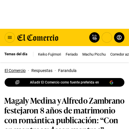
Temas del día
Keiko Fujimori
Feriado
Machu Picchu
Corredor az
El Comercio
·
Respuestas
·
Farandula
Añadir El Comercio como fuente preferida en
Magaly Medina y Alfredo Zambrano
festejaron 8 años de matrimonio
con romántica publicación: “Con