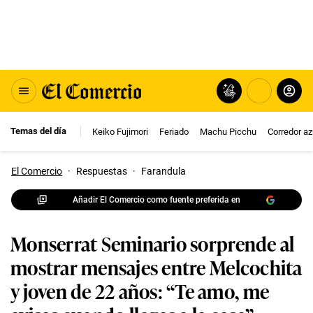
Temas del día
Keiko Fujimori
Feriado
Machu Picchu
Corredor az
El Comercio
·
Respuestas
·
Farandula
Añadir El Comercio como fuente preferida en
Monserrat Seminario sorprende al
mostrar mensajes entre Melcochita
y joven de 22 años: “Te amo, me