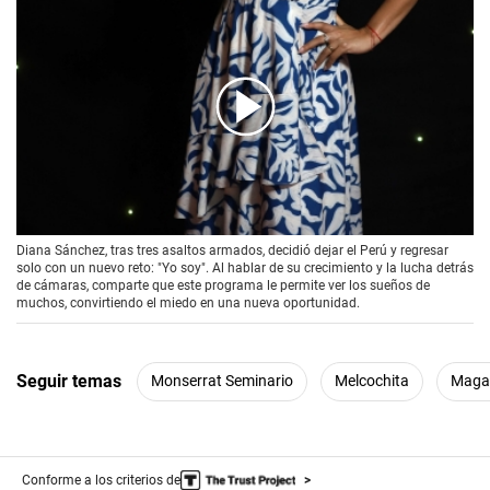
00:00
/
02:07
Diana Sánchez, tras tres asaltos armados, decidió dejar el Perú y regresar
solo con un nuevo reto: "Yo soy". Al hablar de su crecimiento y la lucha detrás
de cámaras, comparte que este programa le permite ver los sueños de
muchos, convirtiendo el miedo en una nueva oportunidad.
Seguir temas
Monserrat Seminario
Melcochita
Magal
Conforme a los criterios de