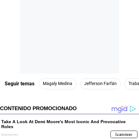
Seguir temas
Magaly Medina
Jefferson Farfán
Traba