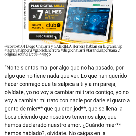
@cortostv01
Diego Chavarri y GABRIELA Herrera hablan en la granja vip
#lagranjavipperu
#gabrielaherrera
#diegochavarri
#farandulaperuana
♬
original sound 𝟙९९𝟠 - འìղցօ
“No te sientas mal por algo que no ha pasado, por
algo que no tiene nada que ver. Lo que han querido
hacer conmigo que te salpica a ti y a mi pareja,
olvídate, yo no voy a cambiar mi trato contigo, yo no
voy a cambiar mi trato con nadie por darle el gusto a
gente de mier** que quieren jod**, que se llena la
boca diciendo que nosotros tenemos algo, que
hemos declarado nuestro amor. ¿Cuándo mier**
hemos hablado?, olvídate. No caigas en la