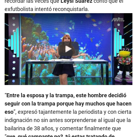
recordar las veces que
Leysi Suárez
contó que el
exfutbolista intentó reconquistarla.
Play
“
Entre la esposa y la trampa, este hombre decidió
seguir con la trampa porque hay muchos que hacen
eso
”, expresó tajantemente la periodista y con cierta
indignación no sin antes sorprenderse al igual que la
bailarina de 38 años, y comentar finalmente que
“
oye, qué campante no?, tú estas tratando de