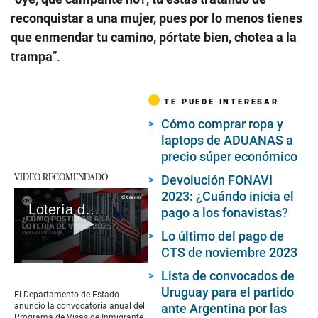
reconquistar a una mujer, pues por lo menos tienes
que enmendar tu camino, pórtate bien, chotea a la
trampa
”.
TE PUEDE INTERESAR
Cómo comprar ropa y
laptops de ADUANAS a
precio súper económico
VIDEO RECOMENDADO
Devolución FONAVI
2023: ¿Cuándo inicia el
Lotería de visas 2025: fechas, requisitos y cómo participar en el sorteo de residencias
pago a los fonavistas?
Lo último del pago de
CTS de noviembre 2023
0
Lista de convocados de
seconds
Uruguay para el partido
of
El Departamento de Estado
2
ante Argentina por las
anunció la convocatoria anual del
minutes,
Programa de Visas de Inmigrante