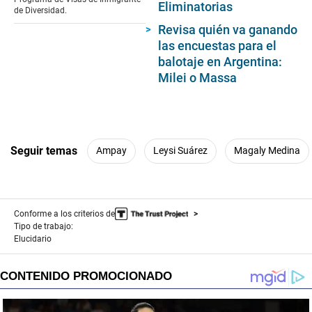
Eliminatorias
23
de Diversidad.
seconds
Revisa quién va ganando
las encuestas para el
balotaje en Argentina:
Milei o Massa
Seguir temas
Ampay
Leysi Suárez
Magaly Medina
Conforme a los criterios de
Tipo de trabajo:
Elucidario