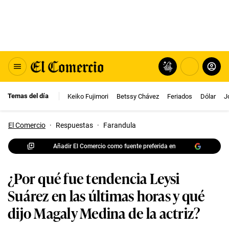
Temas del día
Keiko Fujimori
Betssy Chávez
Feriados
Dólar
J
El Comercio
·
Respuestas
·
Farandula
Añadir El Comercio como fuente preferida en
¿Por qué fue tendencia Leysi
Suárez en las últimas horas y qué
dijo Magaly Medina de la actriz?