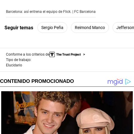
0
seconds
of
Barcelona: así entrena el equipo de Flick. | FC Barcelona
9
minutes,
7
Seguir temas
Sergio Peña
Reimond Manco
Jefferso
seconds
Conforme a los criterios de
Tipo de trabajo:
Elucidario