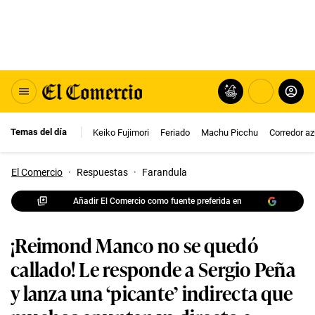
Temas del día
Keiko Fujimori
Feriado
Machu Picchu
Corredor az
El Comercio
·
Respuestas
·
Farandula
Añadir El Comercio como fuente preferida en
¡Reimond Manco no se quedó
callado! Le responde a Sergio Peña
y lanza una ‘picante’ indirecta que